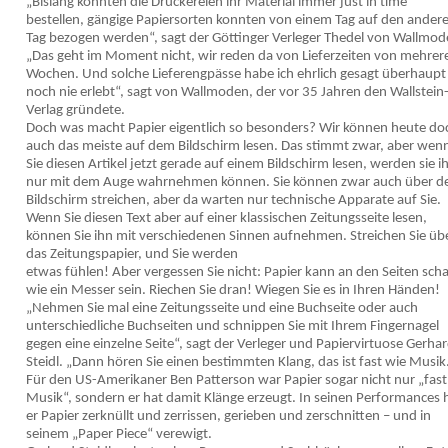
„Bislang konnten die Druckereien ihr Material immer just in time
bestellen, gängige Papiersorten konnten von einem Tag auf den ander
Tag bezogen werden“, sagt der Göttinger Verleger Thedel von Wallmod
„Das geht im Moment nicht, wir reden da von Lieferzeiten von mehrer
Wochen. Und solche Lieferengpässe habe ich ehrlich gesagt überhaupt
noch nie erlebt“, sagt von Wallmoden, der vor 35 Jahren den Wallstein
Verlag gründete.
Doch was macht Papier eigentlich so besonders? Wir können heute do
auch das meiste auf dem Bildschirm lesen. Das stimmt zwar, aber wen
Sie diesen Artikel jetzt gerade auf einem Bildschirm lesen, werden sie i
nur mit dem Auge wahrnehmen können. Sie können zwar auch über d
Bildschirm streichen, aber da warten nur technische Apparate auf Sie.
Wenn Sie diesen Text aber auf einer klassischen Zeitungsseite lesen,
können Sie ihn mit verschiedenen Sinnen aufnehmen. Streichen Sie üb
das Zeitungspapier, und Sie werden
etwas fühlen! Aber vergessen Sie nicht: Papier kann an den Seiten scha
wie ein Messer sein. Riechen Sie dran! Wiegen Sie es in Ihren Händen!
„Nehmen Sie mal eine Zeitungsseite und eine Buchseite oder auch
unterschiedliche Buchseiten und schnippen Sie mit Ihrem Fingernagel
gegen eine einzelne Seite“, sagt der Verleger und Papiervirtuose Gerha
Steidl. „Dann hören Sie einen bestimmten Klang, das ist fast wie Musik
Für den US-Amerikaner Ben Patterson war Papier sogar nicht nur „fast
Musik“, sondern er hat damit Klänge erzeugt. In seinen Performances 
er Papier zerknüllt und zerrissen, gerieben und zerschnitten – und in
seinem „Paper Piece“ verewigt.