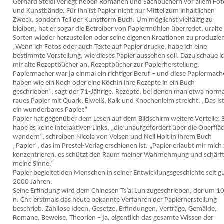
Gerhard Steidl verlegt neben Romanen und Sachbüchern vor allem Fot
und Kunstbände. Für ihn ist Papier nicht nur Mittel zum inhaltlichen
Zweck, sondern Teil der Kunstform Buch. Um möglichst vielfältig zu
bleiben, hat er sogar die Betreiber von Papiermühlen überredet, uralte
Sorten wieder herzustellen oder seine eigenen Kreationen zu produzie
„Wenn ich Fotos oder auch Texte auf Papier drucke, habe ich eine
bestimmte Vorstellung, wie dieses Papier aussehen soll. Dazu schaue i
mir alte Rezeptbücher an, Rezeptbücher zur Papierherstellung.
Papiermacher war ja einmal ein richtiger Beruf – und diese Papiermach
haben wie ein Koch oder eine Köchin ihre Rezepte in ein Buch
geschrieben“, sagt der 71-Jährige. Rezepte, bei denen man etwa norm
raues Papier mit Quark, Eiweiß, Kalk und Knochenleim streicht. „Das is
ein wunderbares Papier.“
Papier hat gegenüber dem Lesen auf dem Bildschirm weitere Vorteile: 
habe es keine interaktiven Links, „die unaufgefordert über die Oberflä
wandern“, schreiben Nicola von Velsen und Neil Holt in ihrem Buch
„Papier“, das im Prestel-Verlag erschienen ist. „Papier erlaubt mir mich
konzentrieren, es schützt den Raum meiner Wahrnehmung und schärf
meine Sinne.“
Papier begleitet den Menschen in seiner Entwicklungsgeschichte seit g
2000 Jahren.
Seine Erfindung wird dem Chinesen Ts’ai Lun zugeschrieben, der um 1
n. Chr. erstmals das heute bekannte Verfahren der Papierherstellung
beschrieb. Zahllose Ideen, Gesetze, Erfindungen, Verträge, Gemälde,
Romane, Beweise, Theorien – ja, eigentlich das gesamte Wissen der