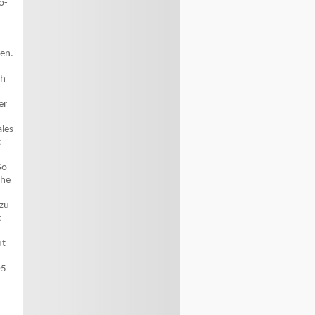
o-
ren.
ch
er
ales
t
So
che
 zu
t
ut
05