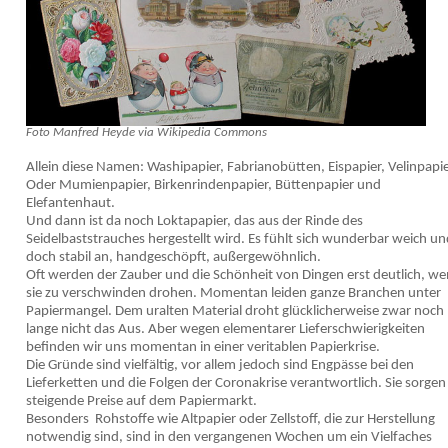
Foto Manfred Heyde via Wikipedia Commons
Allein diese Namen: Washipapier, Fabrianobütten, Eispapier, Velinpapie
Oder Mumienpapier, Birkenrindenpapier, Büttenpapier und
Elefantenhaut.
Und dann ist da noch Loktapapier, das aus der Rinde des
Seidelbaststrauches hergestellt wird. Es fühlt sich wunderbar weich un
doch stabil an, handgeschöpft, außergewöhnlich.
Oft werden der Zauber und die Schönheit von Dingen erst deutlich, w
sie zu verschwinden drohen. Momentan leiden ganze Branchen unter
Papiermangel. Dem uralten Material droht glücklicherweise zwar noch
lange nicht das Aus. Aber wegen elementarer Lieferschwierigkeiten
befinden wir uns momentan in einer veritablen Papierkrise.
Die Gründe sind vielfältig, vor allem jedoch sind Engpässe bei den
Lieferketten und die Folgen der Coronakrise verantwortlich. Sie sorgen
steigende Preise auf dem Papiermarkt.
Besonders Rohstoffe wie Altpapier oder Zellstoff, die zur Herstellung
notwendig sind, sind in den vergangenen Wochen um ein Vielfaches