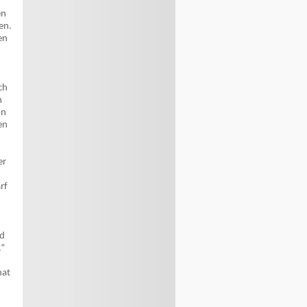
en
en.
en
-
ch
n
hn
en
er
rf
rd
.“
hat