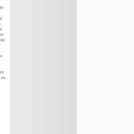
ehr
ei.
n
en
nn
wie
en
 am
g so