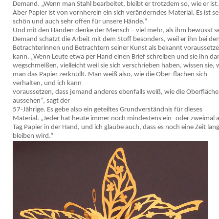
Demand. „Wenn man Stahl bearbeitet, bleibt er trotzdem so, wie er ist.
Aber Papier ist von vornherein ein sich veränderndes Material. Es ist s
schön und auch sehr offen für unsere Hände.“
Und mit den Händen denke der Mensch – viel mehr, als ihm bewusst s
Demand schätzt die Arbeit mit dem Stoff besonders, weil er ihn bei de
Betrachterinnen und Betrachtern seiner Kunst als bekannt voraussetz
kann. „Wenn Leute etwa per Hand einen Brief schreiben und sie ihn da
wegschmeißen, vielleicht weil sie sich verschrieben haben, wissen sie, 
man das Papier zerknüllt. Man weiß also, wie die Ober-flächen sich
verhalten, und ich kann
voraussetzen, dass jemand anderes ebenfalls weiß, wie die Oberfläch
aussehen“, sagt der
57-Jährige. Es gebe also ein geteiltes Grundverständnis für dieses
Material. „Jeder hat heute immer noch mindestens ein- oder zweimal
Tag Papier in der Hand, und ich glaube auch, dass es noch eine Zeit lan
bleiben wird.“