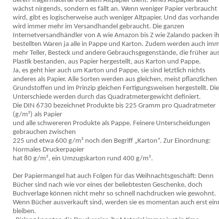
deren Trägermaterial vor allem Altpapier dient. Jenes Altpapier aber
wächst nirgends, sondern es fällt an. Wenn weniger Papier verbraucht
wird, gibt es logischerweise auch weniger Altpapier. Und das vorhand
wird immer mehr im Versandhandel gebraucht. Die ganzen
Internetversandhändler von A wie Amazon bis Z wie Zalando packen i
bestellten Waren ja alle in Pappe und Karton. Zudem werden auch im
mehr Teller, Besteck und andere Gebrauchsgegenstände, die früher au
Plastik bestanden, aus Papier hergestellt, aus Karton und Pappe.
Ja, es geht hier auch um Karton und Pappe, sie sind letztlich nichts
anderes als Papier. Alle Sorten werden aus gleichen, meist pflanzlichen
Grundstoffen und im Prinzip gleichen Fertigungsweisen hergestellt. Die
Unterschiede werden durch das Quadratmetergewicht definiert.
Die DIN 6730 bezeichnet Produkte bis 225 Gramm pro Quadratmeter
(g/m²) als Papier
und alle schwereren Produkte als Pappe. Feinere Unterscheidungen
gebrauchen zwischen
225 und etwa 600 g/m² noch den Begriff „Karton“. Zur Einordnung:
Normales Druckerpapier
hat 80 g/m², ein Umzugskarton rund 400 g/m².
Der Papiermangel hat auch Folgen für das Weihnachtsgeschäft: Denn
Bücher sind nach wie vor eines der beliebtesten Geschenke, doch
Buchverlage können nicht mehr so schnell nachdrucken wie gewohnt.
Wenn Bücher ausverkauft sind, werden sie es momentan auch erst ein
bleiben.