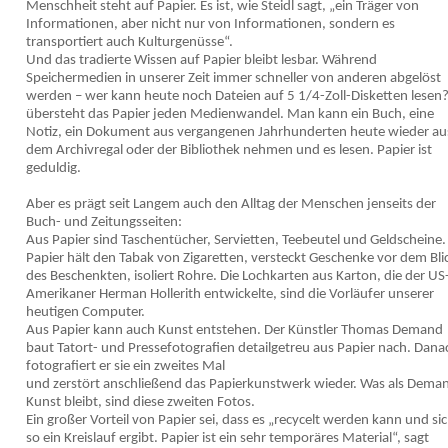
Menschheit steht auf Papier. Es ist, wie Steidl sagt, „ein Träger von
Informationen, aber nicht nur von Informationen, sondern es
transportiert auch Kulturgenüsse“.
Und das tradierte Wissen auf Papier bleibt lesbar. Während
Speichermedien in unserer Zeit immer schneller von anderen abgelöst
werden – wer kann heute noch Dateien auf 5 1/4-Zoll-Disketten lesen?
übersteht das Papier jeden Medienwandel. Man kann ein Buch, eine
Notiz, ein Dokument aus vergangenen Jahrhunderten heute wieder au
dem Archivregal oder der Bibliothek nehmen und es lesen. Papier ist
geduldig.
Aber es prägt seit Langem auch den Alltag der Menschen jenseits der
Buch- und Zeitungsseiten:
Aus Papier sind Taschentücher, Servietten, Teebeutel und Geldscheine.
Papier hält den Tabak von Zigaretten, versteckt Geschenke vor dem Bli
des Beschenkten, isoliert Rohre. Die Lochkarten aus Karton, die der US
Amerikaner Herman Hollerith entwickelte, sind die Vorläufer unserer
heutigen Computer.
Aus Papier kann auch Kunst entstehen. Der Künstler Thomas Demand
baut Tatort- und Pressefotografien detailgetreu aus Papier nach. Dana
fotografiert er sie ein zweites Mal
und zerstört anschließend das Papierkunstwerk wieder. Was als Dema
Kunst bleibt, sind diese zweiten Fotos.
Ein großer Vorteil von Papier sei, dass es „recycelt werden kann und si
so ein Kreislauf ergibt. Papier ist ein sehr temporäres Material“, sagt