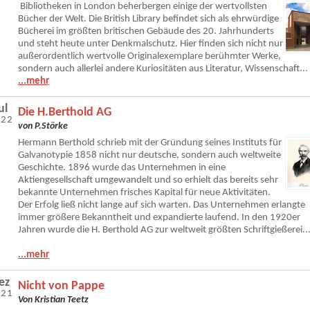
Bibliotheken in London beherbergen einige der wertvollsten
Bücher der Welt. Die British Library befindet sich als ehrwürdige
Bücherei im größten britischen Gebäude des 20. Jahrhunderts
und steht heute unter Denkmalschutz. Hier finden sich nicht nur
außerordentlich wertvolle Originalexemplare berühmter Werke,
sondern auch allerlei andere Kuriositäten aus Literatur, Wissenschaft...
...mehr
ul
Die H.Berthold AG
022
von P.Störke
Hermann Berthold schrieb mit der Gründung seines Instituts für
Galvanotypie 1858 nicht nur deutsche, sondern auch weltweite
Geschichte. 1896 wurde das Unternehmen in eine
Aktiengesellschaft umgewandelt und so erhielt das bereits sehr
bekannte Unternehmen frisches Kapital für neue Aktivitäten.
Der Erfolg ließ nicht lange auf sich warten. Das Unternehmen erlangte
immer größere Bekanntheit und expandierte laufend. In den 1920er
Jahren wurde die H. Berthold AG zur weltweit größten Schriftgießerei..
...mehr
ez
Nicht von Pappe
021
Von Kristian Teetz