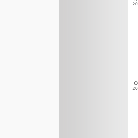
2
O
2