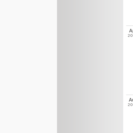
A
2
A
2