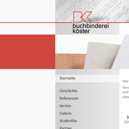
Startseite
Hier
Vors
Geschichte
und 
öfte
Referenzen
Service
Galerie
J
Studentika
2
Partner