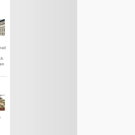
grad
ch
gen
h