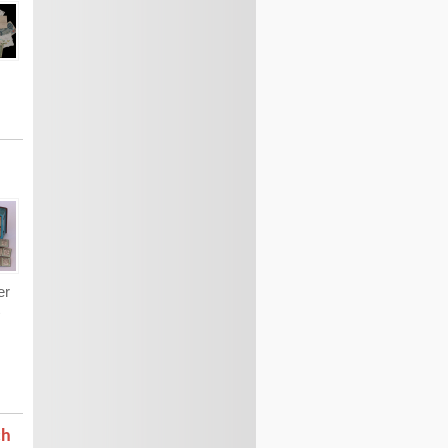
er
ch