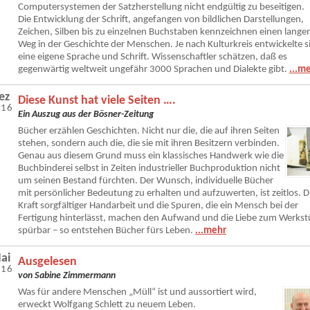
Computersystemen der Satzherstellung nicht endgültig zu beseitigen.
Die Entwicklung der Schrift, angefangen von bildlichen Darstellungen,
Zeichen, Silben bis zu einzelnen Buchstaben kennzeichnen einen lange
Weg in der Geschichte der Menschen. Je nach Kulturkreis entwickelte s
eine eigene Sprache und Schrift. Wissenschaftler schätzen, daß es
gegenwärtig weltweit ungefähr 3000 Sprachen und Dialekte gibt.
...m
ez
Diese Kunst hat viele Seiten ….
016
Ein Auszug aus der Bösner-Zeitung
Bücher erzählen Geschichten. Nicht nur die, die auf ihren Seiten
stehen, sondern auch die, die sie mit ihren Besitzern verbinden.
Genau aus diesem Grund muss ein klassisches Handwerk wie die
Buchbinderei selbst in Zeiten industrieller Buchproduktion nicht
um seinen Bestand fürchten. Der Wunsch, individuelle Bücher
mit persönlicher Bedeutung zu erhalten und aufzuwerten, ist zeitlos. D
Kraft sorgfältiger Handarbeit und die Spuren, die ein Mensch bei der
Fertigung hinterlässt, machen den Aufwand und die Liebe zum Werkst
spürbar – so entstehen Bücher fürs Leben.
...mehr
ai
Ausgelesen
016
von Sabine Zimmermann
Was für andere Menschen „Müll“ ist und aussortiert wird,
erweckt Wolfgang Schlett zu neuem Leben.