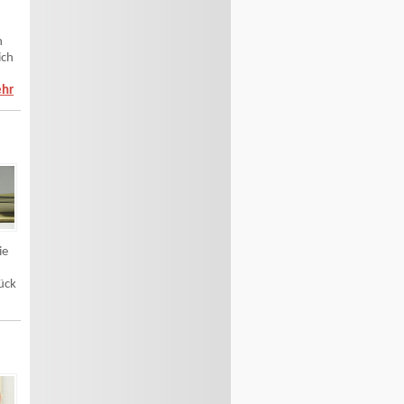
n
ich
ehr
ie
ück