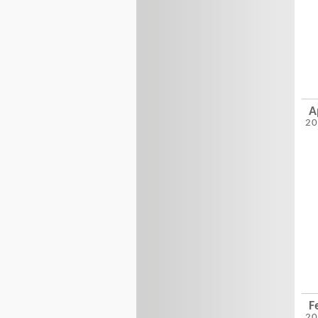
A
2
F
2