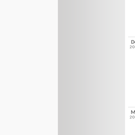
D
2
M
2