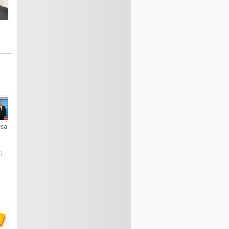
osa
h
i