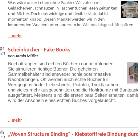
Was wäre unser Leben ohne Papier? Wir zahlen mit
Geldscheinen, schnäuzen in Taschentücher, lesen Zeitungen
und Bücher. Doch das wichtige und flexible Material ist
momentan knapp. Diesen Mangel werden wir in den
kommenden Wochen unter anderem im Weihnachtsgeschäft spüren.
...mehr
pr
Scheinbücher - Fake Books
021
von Armin Müller
Buchattrappen sind echten Büchern nachempfunden:
Sie simulieren richtige Bücher. Die geheimen
Sammelbehälter sind entweder hohle oder massive
Nachbildungen. Oft werden
auch echte Bücher für
Wertgegenstände, Liebesbriefe, Pistolen, Trinkflaschen
und vieles
mehr ausgeschnitten und die Hohlräume mit Buntpapi
ausgefüttert. Meistens sind die ersten paar Seiten erhalten, damit
wird der Anschein eines echten Buches vorgetäuscht.
...mehr
eb
„Woven Structure Binding“ - Klebstofffreie Bindung dur
021