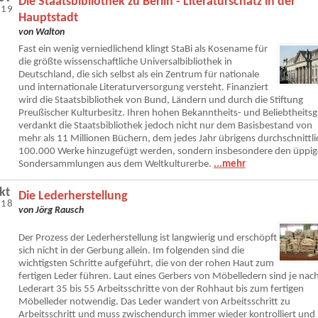
Die Staatsbibliothek zu Berlin - Literaturschatz in der
019
Hauptstadt
von Walton
Fast ein wenig verniedlichend klingt StaBi als Kosename für
die größte wissenschaftliche Universalbibliothek in
Deutschland, die sich selbst als ein Zentrum für nationale
und internationale Literaturversorgung versteht. Finanziert
wird die Staatsbibliothek von Bund, Ländern und durch die Stiftung
Preußischer Kulturbesitz. Ihren hohen Bekanntheits- und Beliebtheits
verdankt die Staatsbibliothek jedoch nicht nur dem Basisbestand von
mehr als 11 Millionen Büchern, dem jedes Jahr übrigens durchschnittli
100.000 Werke hinzugefügt werden, sondern insbesondere den üppi
Sondersammlungen aus dem Weltkulturerbe.
...mehr
kt
Die Lederherstellung
018
von Jörg Rausch
Der Prozess der Lederherstellung ist langwierig und erschöpft
sich nicht in der Gerbung allein. Im folgenden sind die
wichtigsten Schritte aufgeführt, die von der rohen Haut zum
fertigen Leder führen. Laut eines Gerbers von Möbelledern sind je nac
Lederart 35 bis 55 Arbeitsschritte von der Rohhaut bis zum fertigen
Möbelleder notwendig. Das Leder wandert von Arbeitsschritt zu
Arbeitsschritt und muss zwischendurch immer wieder kontrolliert und