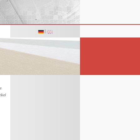
|
e
ikel