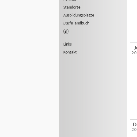
Standorte
Ausbildungsplätze
Buch
Handbuch
Links
J
Kontakt
2
D
2