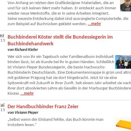
Von Anfang an reizten den Grafikdesigner Materialien, die an
und für sich keinen Wert mehr haben. Er entdeckt auch immer
wieder neue Werkstoffe, die er in seine Arbeiten integriert.
Seine neueste Entdeckung dabei sind ausrangierte Computerteile, die
zum Beispiel auf Buchrücken geklebt werden.
...mehr
ez
Buchbinderei Köster stellt die Bundessiegerin im
015
Buchbindehandwerk
von Richard Kiefer
Wer sich von ihr ein Tagebuch oder Familienalbum individuell
binden lässt, ist als Kunde bei ihr in guten Händen. Schließlich
ist Viviann Pieper Bundessiegerin, die beste Nachwuchs-
Buchbinderin Deutschlands. Eine Dokumentenmappe in grün und altr
mit goldener Prägung hat sie dort hingebracht. Jetzt ist sie eine
Spitzenkraft mit Zukunft in ihrer Zunft. Seit einem Jahr arbeitet sie nac
ihrer dort absolvierten Lehre als Gesellin in der Marburger Buchbindere
Köster.
...mehr
ai
Der Handbuchbinder Franz Zeier
015
von Viviann Pieper
„Selbst wenn der Einband fehlte, das Buch könnte man
trotzdem lesen.“