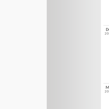
D
2
M
2